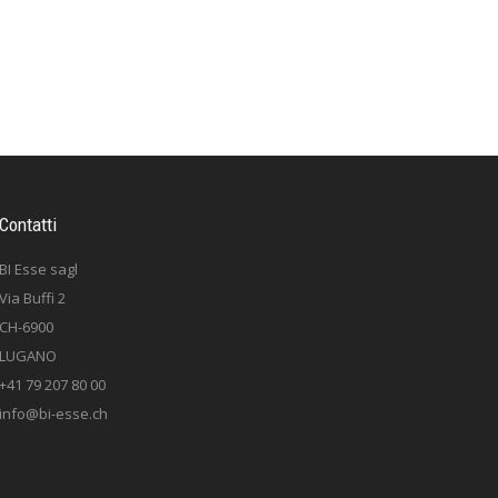
Contatti
BI Esse sagl
Via Buffi 2
CH-6900
LUGANO
+41 79 207 80 00
info@bi-esse.ch