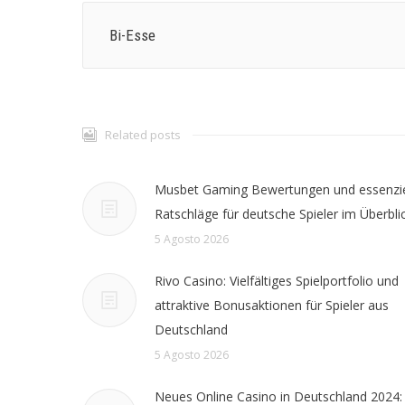
Bi-Esse
Related posts
Musbet Gaming Bewertungen und essenzie
Ratschläge für deutsche Spieler im Überbli
5 Agosto 2026
Rivo Casino: Vielfältiges Spielportfolio und
attraktive Bonusaktionen für Spieler aus
Deutschland
5 Agosto 2026
Neues Online Casino in Deutschland 2024: