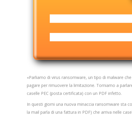
«Parliamo di virus ransomware, un tipo di malware che li
pagare per rimuovere la limitazione. Torniamo a parlar
caselle PEC (posta certificata) con un PDF infetto.
In questi giorni una nuova minaccia ransomware sta colpe
la mail parla di una fattura in PDF) che arriva nelle case