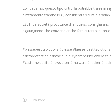
Lo ripetiamo, questo tipo di truffa potrebbe trarre in in
direttamente tramite PEC, considerata sicura e affidabil
ESET, da società produttrice di antivirus, consiglia anc
aggiungiamo che conviene anche fare di tanto in tanto un
#biessebestitsolutions #biesse #biesse_bestitsolutions
#dataprotection #datacloud # cybersecurity #websit
#customwebsite #newsletter #malware #hacker #hackin
Sull'autore