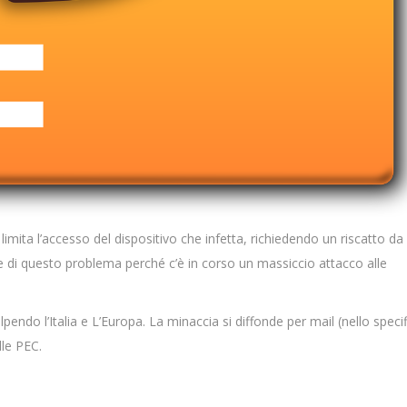
mita l’accesso del dispositivo che infetta, richiedendo un riscatto da
e di questo problema perché c’è in corso un massiccio attacco alle
ndo l’Italia e L’Europa. La minaccia si diffonde per mail (nello speci
lle PEC.