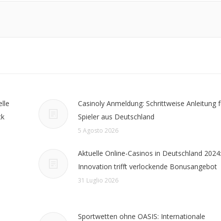
lle
Casinoly Anmeldung: Schrittweise Anleitung f
ck
Spieler aus Deutschland
5 Agosto 2026
Aktuelle Online-Casinos in Deutschland 2024
Innovation trifft verlockende Bonusangebot
31 Luglio 2026
Sportwetten ohne OASIS: Internationale